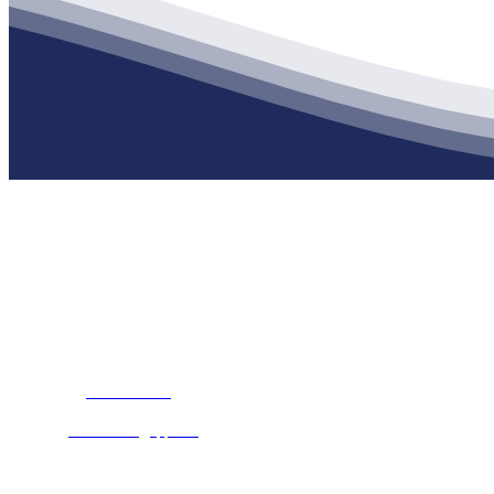
公司经营范围包括：建材销售；干粉砂浆、水泥制品生产、销售；普
地 址：南通市滨海园区东晋村八组江苏J9集团·(中国)官网建材有限
客服热线：
17712222822
张经理
邮 箱：
445721731@qq.com
Copyri