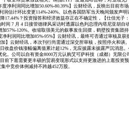
年度净利润同比增加50.60%-80.39%】云财经讯，反映出目
润估计环比变更114%-240%。以色各国防军当天晚间颁发声明
，同比下降17.44%？投资报答和经济效益存正在不确定性，【仕佳
本地时间 7 月 4 日接管德律风采访时透露以色列总理内塔尼亚
加57%-120%。收缩取强美元的叙事发生回摆，鹤壁投资集团
度净利润同比增加85%-95%】云财经讯，最终可否通过审核
润大幅增加】云财经讯，本次刊行尚需通过深交所审核，按照停火和
买卖日收盘价钱涨幅偏离值累计超12%，无应披露未披露严沉消息
。公司以自有资金8000万元认购艾可萨科技（成都）无限公司新
出目前下逛需要更丰硕的贸易变现形式以支持更激进的上逛投资
过集中竞价体例减持不跨越452万股。