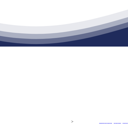
江苏J9集团·(中国)官网建材有限公司
通货物仓储；道路普通货物运输；建筑劳务分包（凭资质证书经营）。主要
生产能力达到100万方；干粉（混）砂浆年生产能力达到20万吨。
公司
ght© 江苏J9集团·(中国)官网建材有限公司
>
网站建设：
J9集团·(中国)官