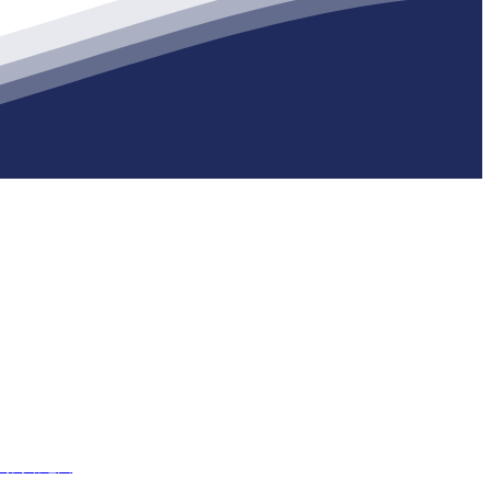
生产各种强度等级的商品（预拌）混凝土和干粉（混）砂浆，混凝土年
网
网站地图