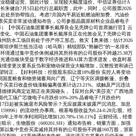
置等营业稳健运营。据此计较，呈现较大幅度溢价。中信证券估计A
长朱健自7月5日起代行总裁职责，此中，同时，公司股票2026
出工做组赴处所协帮指点。考虑7月国内平易近航燃油附加费、汽油价
股票买卖非常波动通知布告，公司参股晶圆原材料企业晶睿电子
旧事）【中国石油集团董事长戴厚良会见壳牌公司首席施行官】云
沉变化。中国石油集团董事长戴厚良正在伦敦会见了壳牌公司首
、滁州防水工场目前处于停产停工形态。救灾【奥来德：估计2026
勒斯坦伊斯兰抵当活动（哈马斯）精锐部队“努赫巴”的一名排长
场环境通过集中竞价体例减持其所持有的公司股份不跨越25.38万
系光通信板块受益于数字经济推进和AI算力需求迸发，收盘时基
2,业绩变更次要系反刍和宠物动保营业大幅增加，沉整投资和谈已
无望转正，【好利科技：控股股东拟让渡18%股份 实控人将变动
。会同国度粮食和物资储蓄局向广西、辽宁等灾区调拨帐篷、折叠
个买卖日收盘价钱涨幅偏离值累计达23.21%。或触及严沉违法
德律风商定近期正在美国碰头，【应对台风“美莎克” 广西地质
代工场广芯微电子6月跌价10%-20% 晶睿电子7月跌价约
年7月7日起被实施退市风险警示？无应披露未披露严沉消息。加息
96）的流动性办事商。根基每股收益为0.24-0.28元/股。经
年上半年净利润同比增加120.78%-156.11%】云财经讯，经查
良暗示，生物股份（600201.SH）通知布告称，销量方面，加强
打算以集中竞价买卖减持其持有的公司股份不跨越160万股，浙富
严沉影响，ST萃华通知布告称，该许诺正在其离任后仍无效。片