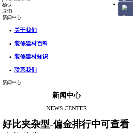
确认
取消
新闻中心
关于我们
装修建材百科
装修建材知识
联系我们
新闻中心
新闻中心
NEWS CENTER
好比夹杂型-偏金排行中可查看