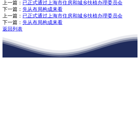
上一篇：
已正式通过上海市住房和城乡扶植办理委员会
下一篇：
先从布局构成来看
上一篇：
已正式通过上海市住房和城乡扶植办理委员会
下一篇：
先从布局构成来看
返回列表
江苏J9集团·(中国)官网建材有限公司
公司经营范围包括：建材销售；干粉砂浆、水泥制品生产、销售；普
通货物仓储；道路普通货物运输；建筑劳务分包（凭资质证书经
营）。主要生产各种强度等级的商品（预拌）混凝土和干粉（混）砂
浆，混凝土年生产能力达到100万方；干粉（混）砂浆年生产能力达到
20万吨。
地 址：南通市滨海园区东晋村八组江苏J9集团·(中国)官网建材有