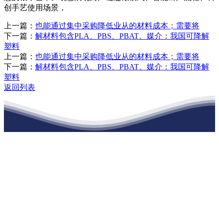
创手艺使用场景，
上一篇：
也能通过集中采购降低业从的材料成本；需要将
下一篇：
解材料包含PLA、PBS、PBAT、媒介：我国可降解
塑料
上一篇：
也能通过集中采购降低业从的材料成本；需要将
下一篇：
解材料包含PLA、PBS、PBAT、媒介：我国可降解
塑料
返回列表
江苏J9集团·(中国)官网建材有限公司
公司经营范围包括：建材销售；干粉砂浆、水泥制品生产、销售；普
通货物仓储；道路普通货物运输；建筑劳务分包（凭资质证书经
营）。主要生产各种强度等级的商品（预拌）混凝土和干粉（混）砂