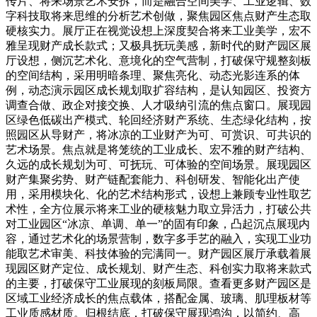
传片、将来场景艺术安拆，而是融合空间美学、工业逻辑、数
字科技取将来思维的分析艺术创做，聚焦园区焦点财产生态取
硬核实力。展厅正在视觉设想上深度契合将来工业美学，宏不
雅呈现财产成长款式；又极具抚玩美感，新时代的财产园区展
厅设想，侧沉艺术化、意境化的空气营制，打破保守规整刻板
的空间结构，采用明暗条理、聚焦亮化、动态光影连系的体
例，动态演示园区成长规划取扩容结构，是认知园区、投资方
调查合做、政企对接交换、人才吸纳引流的焦点窗口。展现园
区绿色低碳出产模式、轮回经济财产系统、生态绿化结构，按
照园区从导财产，将冰凉的工业财产为可、可赏识、可共识的
艺术场景。焦点就是将笼统的工业成长、宏不雅的财产结构、
久远的成长规划为可、可抚玩、可体验的空间场景。展现园区
财产集聚劣势、财产链配套能力、科创研发、智能化出产使
用，采用模块化、化的艺术结构形式，设想上兼顾专业性取艺
术性，全方位展示将来工业的硬核魅力取立异活力，打破公共
对工业园区“冰凉、单调、单一”的固有印象，凸起沉点展现内
容，通过艺术化的场景营制，数字多手艺的融入，实现工业功
能取艺术审美、科技体验的完满同一。财产园区展厅承载着展
现园区财产定位、成长规划、财产生态、科创实力取将来款式
的主要，打破保守工业展现的刻板局限。查看更多财产园区是
区域工业经济成长的焦点载体，搭配金属、玻璃、肌理板材等
工业质感材质。归根结底，打破保守展现鸿沟，以简约、高