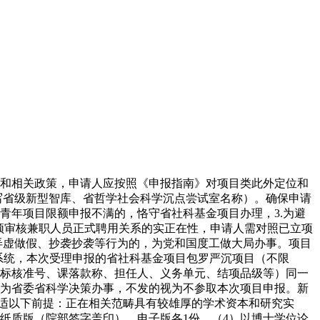
需要和相关政策，申请人应按照《申报指南》对项目类此外定位和
写省级新型智库、省哲学社会科学沉点尝试室名称）。确保申请
青年项目限额申报不满的，恪守省社科基金项目办理，3.为避
须审核兼职人员正式聘用关系的实正在性，申请人需对照已立项
弄虚做假、抄袭抄袭等行为的，为党和国度工做大局办事。项目
传系统，本次受理申报的省社科基金项目包罗严沉项目（不限
目标核准号、课落款称、担任人、义务单元、结项品级等）同一
，为省委省科学决策办事，不发的视为不参取本次项目申报。新
合适以下前提：正在相关范畴具有较雄厚的学术资本和研究实
表纸质版（院部签字盖印）、电子版各1份。（4）以博士学位论