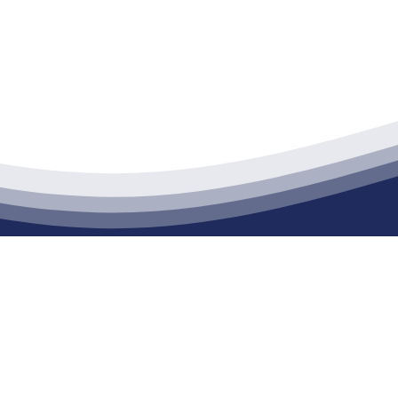
江苏J9集团·(中国)官网建材有限公司
通货物仓储；道路普通货物运输；建筑劳务分包（凭资质证书经营）。主要
生产能力达到100万方；干粉（混）砂浆年生产能力达到20万吨。
公司