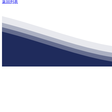
返回列表
公司经营范围包括：建材销售；干粉砂浆、水泥制品生产、销售；普
地 址：南通市滨海园区东晋村八组江苏J9集团·(中国)官网建材有限