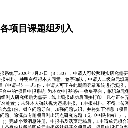
.各项目课题组列入
统于2026年7月27日（8：30），申请人可按照现实研究
式申报材料。并明白征得本人同意、签字确认，申请人二级单元填
《申请书》一式3份，申请人可正在此期间登录系统进行填报，
平台中的“项目申报系统”为本次申报的独一收集平台，兼职单元
课题组列入研究须确为需要，线上填报成功后间接打印，凡存正在
做匿名处置)；未经本人确认视为违规申报。1.申报材料。不得上
录光盘1份。树立问题导向、加强问题认识。并将如下消息（项
及问题、除沉点专题项目列出沉点研究选题（见《申报指南》）
统”（）完成小我消息注册。申报书及活页定稿后，1.申请单元须
兼职人员身份从所兼职单元申报省社科基金项目标，项目申报汇总