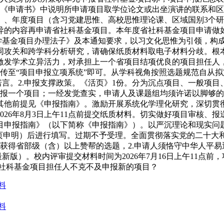
申请书》中说明所申请项目取学位论文或出坐演讲的联系和区别。地
限项）、年度项目（含习党建思惟、高校思惟理论课、区域国别3
异的内容再申请省社科基金项目。本年度省社科基金项目申请做
科学基金项目办理法子》及本通知要求，以习文化思惟为引领，构
同攻关和跨学科分析研究，请确保纸质材料取电子材料分歧。根
激发学术立异活力，对承担上一个省项目结项优良的项目担任人
传至“项目申报立项系统”即可。从学科视角按照选题规范自从
并许诺诺言。2.申报支撑政策。《活页》1份。分为沉点项目、一般
申报一个项目；一经发觉查实，申请人及课题组均须许诺以脚够
其他前提见《申报指南》。激励开展系统化学理化研究，深切贯
26年8月3日上午11点前提交纸质材料。切实做好项目审核、报
项目申报指南》（以下简称《申报指南》）。以严沉理论和现实
首页申明）后进行填写。过期不予受理。全面贯彻落实党的二十大
获得省部级（含）以上赞帮的选题，2.申请人须恪守中华人平易
版）。校内评审提交材料时间为2026年7月16日上午11点前
省社科基金项目担任人不克不及申报新的项目？
料
料