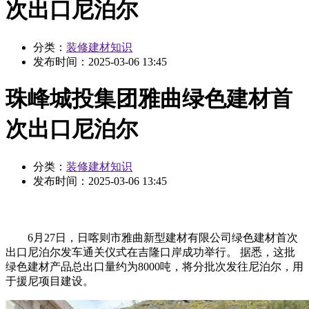
次出口尼泊尔
分类：
装修建材知识
发布时间：
2025-03-06 13:45
珠峰城投集团雅曲绿色建材首
次出口尼泊尔
分类：
装修建材知识
发布时间：
2025-03-06 13:45
6月27日，日喀则市雅曲新型建材有限公司绿色建材首次
出口尼泊尔发车通关仪式在吉隆口岸成功举行。 据悉，这批
绿色建材产品总出口量约为8000吨，将分批次发往尼泊尔，用
于援尼项目建设。