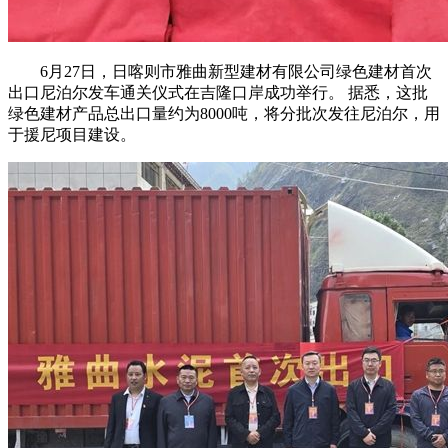
6月27日，日喀则市雅曲新型建材有限公司绿色建材首次
出口尼泊尔发车通关仪式在吉隆口岸成功举行。 据悉，这批
绿色建材产品总出口量约为8000吨，将分批次发往尼泊尔，用
于援尼项目建设。