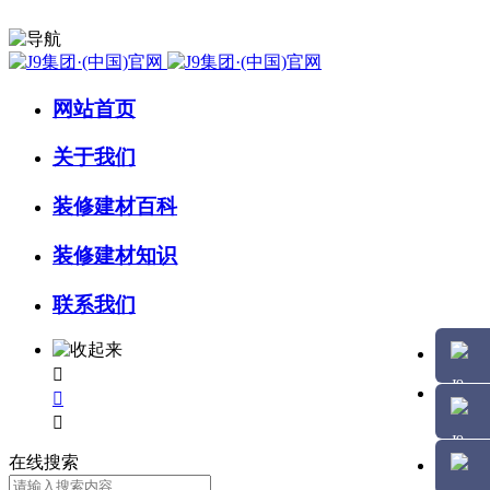
网站首页
关于我们
装修建材百科
装修建材知识
联系我们



在线搜索