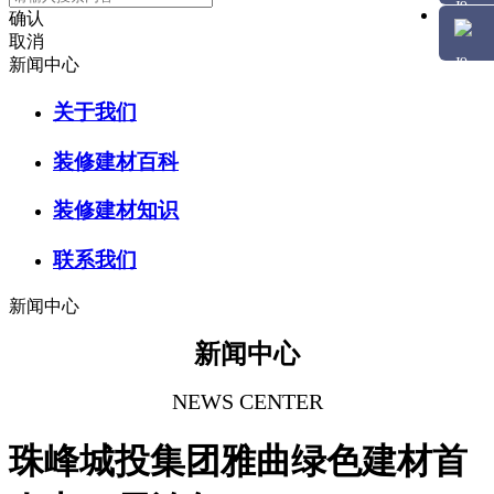
确认
取消
新闻中心
关于我们
装修建材百科
装修建材知识
联系我们
新闻中心
新闻中心
NEWS CENTER
珠峰城投集团雅曲绿色建材首