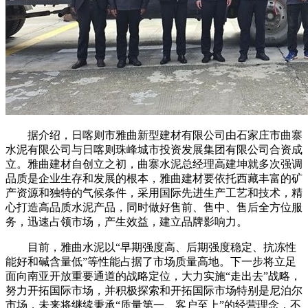
据介绍，日喀则市雅曲新型建材有限公司由石家庄市曲寨
水泥有限公司与日喀则珠峰城市投资发展集团有限公司合资成
立。雅曲建材自创立之初，曲寨水泥总经理高建坤就多次强调
品质是企业生存和发展的根本，雅曲建材要依托西藏丰富的矿
产资源和独特的气候条件，采用国际先进生产工艺和技术，精
心打造高品质水泥产品，同时做好售前、售中、售后全方位服
务，迅速占领市场，产生效益，建立品牌影响力。
目前，雅曲水泥以“早期强度高、后期强度稳定、抗冻性
能好和碱含量低”等性能占据了市场质量高地。下一步将立足
面向南亚开放重要通道的战略定位，大力实施“走出去”战略，
努力开拓国际市场，并积极探索和开拓国际市场特别是尼泊尔
市场，未来将继续秉承“质量第一、客户至上”的经营理念，不