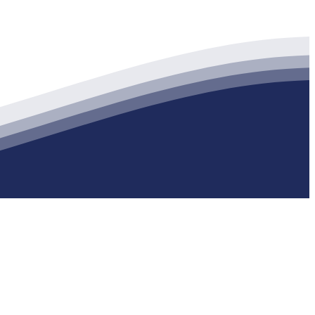
生产各种强度等级的商品（预拌）混凝土和干粉（混）砂浆，混凝土年