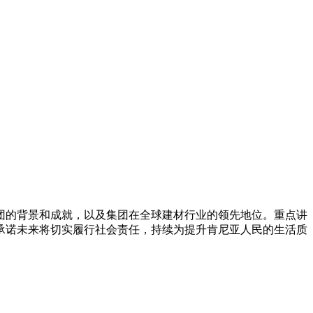
的背景和成就，以及集团在全球建材行业的领先地位。重点讲
承诺未来将切实履行社会责任，持续为提升肯尼亚人民的生活质