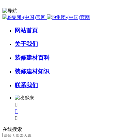
网站首页
关于我们
装修建材百科
装修建材知识
联系我们



在线搜索