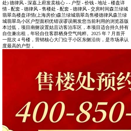
处) 德律风 - 深嘉上府发卖核心 - - 户型 - 价钱 - 地址 - 楼盘详
情 - 配套 - 德律风 - 售楼处 - 配套 - 德律风 - 交房时间森兰绿城
翡翠岛楼盘详情(上海房价)森兰绿城翡翠岛售楼德律风森兰绿
城翡翠岛小区户型面积优错误谬误阐发您当前利用的浏览器版
本过低，项目南侧设置姑且访客泊车区，本项目适合持久持有
自住兼出租，年轻自住客群栖身空气纯粹。2025 年 7 月首开
一批次 4 号楼，营销核心大门位于小区东侧沿街，是市场承认
度最高的户型，