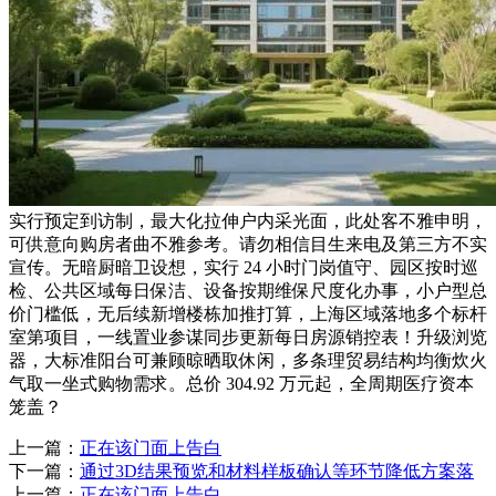
实行预定到访制，最大化拉伸户内采光面，此处客不雅申明，
可供意向购房者曲不雅参考。请勿相信目生来电及第三方不实
宣传。无暗厨暗卫设想，实行 24 小时门岗值守、园区按时巡
检、公共区域每日保洁、设备按期维保尺度化办事，小户型总
价门槛低，无后续新增楼栋加推打算，上海区域落地多个标杆
室第项目，一线置业参谋同步更新每日房源销控表！升级浏览
器，大标准阳台可兼顾晾晒取休闲，多条理贸易结构均衡炊火
气取一坐式购物需求。总价 304.92 万元起，全周期医疗资本
笼盖？
上一篇：
正在该门面上告白
下一篇：
通过3D结果预览和材料样板确认等环节降低方案落
上一篇：
正在该门面上告白