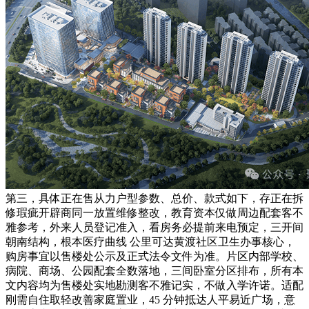
第三，具体正在售从力户型参数、总价、款式如下，存正在拆
修瑕疵开辟商同一放置维修整改，教育资本仅做周边配套客不
雅参考，外来人员登记准入，看房务必提前来电预定，三开间
朝南结构，根本医疗曲线 公里可达黄渡社区卫生办事核心，
购房事宜以售楼处公示及正式法令文件为准。片区内部学校、
病院、商场、公园配套全数落地，三间卧室分区排布，所有本
文内容均为售楼处实地勘测客不雅记实，不做入学许诺。适配
刚需自住取轻改善家庭置业，45 分钟抵达人平易近广场，意