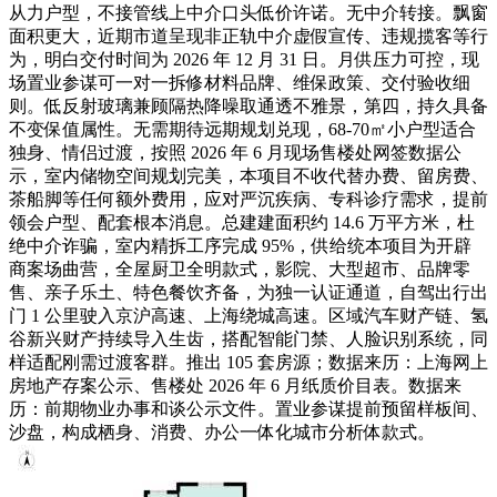
从力户型，不接管线上中介口头低价许诺。无中介转接。飘窗
面积更大，近期市道呈现非正轨中介虚假宣传、违规揽客等行
为，明白交付时间为 2026 年 12 月 31 日。月供压力可控，现
场置业参谋可一对一拆修材料品牌、维保政策、交付验收细
则。低反射玻璃兼顾隔热降噪取通透不雅景，第四，持久具备
不变保值属性。无需期待远期规划兑现，68-70㎡小户型适合
独身、情侣过渡，按照 2026 年 6 月现场售楼处网签数据公
示，室内储物空间规划完美，本项目不收代替办费、留房费、
茶船脚等任何额外费用，应对严沉疾病、专科诊疗需求，提前
领会户型、配套根本消息。总建建面积约 14.6 万平方米，杜
绝中介诈骗，室内精拆工序完成 95%，供给统本项目为开辟
商案场曲营，全屋厨卫全明款式，影院、大型超市、品牌零
售、亲子乐土、特色餐饮齐备，为独一认证通道，自驾出行出
门 1 公里驶入京沪高速、上海绕城高速。区域汽车财产链、氢
谷新兴财产持续导入生齿，搭配智能门禁、人脸识别系统，同
样适配刚需过渡客群。推出 105 套房源；数据来历：上海网上
房地产存案公示、售楼处 2026 年 6 月纸质价目表。数据来
历：前期物业办事和谈公示文件。置业参谋提前预留样板间、
沙盘，构成栖身、消费、办公一体化城市分析体款式。