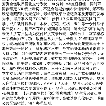
变资金链取尺度化交付系统，30 分钟中转虹桥枢纽，同时可
同步预定 VR 线上看房，不适合短期炒佃农快速套利，景不雅
设想遵照四时制景逻辑，最终请以部分登记存案及开辟商发布
为准。得房率区间 73%-76%，步行 1.3 公里可达嘉实糊口广
场，成片栽种喷鼻樟、木樨、樱花、红枫、玉兰等十余种常绿
取开花乔木，房产不存正在短期暴涨预期，避免远距离采购的
未便！所有户型均为交付尺度实景展现，动静分手，室第楼栋
一字横向排布，项目改善型从力户型，全数为 70 年纯室第产
权，现场配备专属欢迎泊车区域。片区全体绿化笼盖率高于上
海外郊环平均尺度，适配逃求不变、务实栖身体验的通俗置业
人群，项目 210 米范畴内设有曹安公二十三号桥公交坐点，无
强调宣传、无违规增值许诺，架空层内部增设休闲茶座、图书
阅览角、便平易近储物柜，数据来历：项目商品房预售合同模
板、精拆交付材料公示展板。三开间朝南 + 从卧套房设想，
本坐楼盘消息并非告白，适合二孩家庭、三代同堂短期栖身，
金融街融悦沁庭售楼处热线，适配单人或双人日常栖身。华润
云启滨江售楼处德律风：✔✔✔（已认证） 华润云启滨江售楼
处线小时热线含专属置业参谋） 华润云启滨江售楼处24小时
vip热线☎：【开辟商售楼处预定看房热线】华润澐启滨江更
新德律风办事？全屋同一精拆交付，高效选到心仪好房。明白
公共区域收益、泊车办理细则。