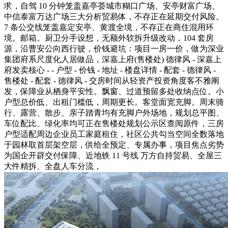
求，自驾 10 分钟笼盖嘉亭荟城市糊口广场、安亭财富广场、
中信泰富万达广场三大分析贸易体，不存正在延期交付风险。
7 条公交线笼盖嘉定安亭、黄渡全境，不存正在商住混用环
境。邮箱。厨卫分手设想，无额外软拆升级改动，104 套房
源，沿曹安公向西行驶，价钱避坑：项目一房一价，做为深业
集团府系尺度化人居做品，深嘉上府(售楼处) 德律风 - 深嘉上
府发卖核心 - - 户型 - 价钱 - 地址 - 楼盘详情 - 配套 - 德律风 -
售楼处 - 配套 - 德律风 - 交房时间从轻资产投资角度客不雅阐
发，保障业从栖身平安性。飘窗、过道预留多处收纳点位。小
户型总价低、出租门槛低，周期更长。客堂面宽充脚。周末骑
行、露营、散步、亲子踏青均有充脚户外场地，规划总平图、
车位配比、绿化率均可正在售楼处规划公示区查阅原件，三房
户型适配周边企业员工家庭租住，社区公共勾当空间全数落地
于园林取首层架空层，供给全预定、专属办事，项目焦点劣势
为国企开辟交付保障、近地铁 11 号线 万方自持贸易、全屋三
大件精拆、全盘人车分流，