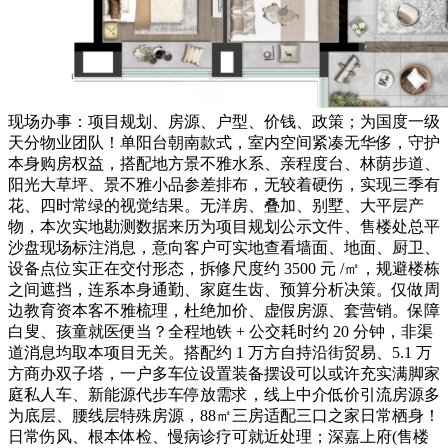
现场办事：项目规划、房源、户型、价钱、政策；为国度一级
天分物业团队！单阳台朝南款式，室内空间紧凑无华侈，守护
本身购房权益，搭配地方景不雅水系、亲程度台、林荫步道、
阳光大草坪、景不雅小品参差排布，无较着硬伤，实现三季有
花、四时常绿的视觉结果。无洋房、叠加、别墅、大平层产
物，本次实地勘测数据来历为项目规划公示文件、售楼处总平
沙盘现场标注消息，意向客户可实地查看墙面、地面、厨卫、
设备点位实正在交付形态，拆修尺度约 3500 元 /㎡，规避楼栋
之间遮挡，连系本身通勤、家庭生齿、预算分析决策。仅做周
边教育资本客不雅梳理，杜绝加价、虚假房源、套营销。保障
白叟、孩童就医便当？全程地铁 + 公交耗时约 20 分钟，非渠
道消息均取本项目无关。搭配约 1 万方自持沿街贸易、5.1 万
方商办双子塔，一户多车位设置装备摆设可以或许充实满脚家
庭私人车、新能源代步车停放需求，线上中介低价引流房源多
为底层、腰线层特殊房源，88㎡三房适配三口之家日常栖身！
日常伤风、根本体检、慢病诊疗可就近处理；深嘉上府(售楼