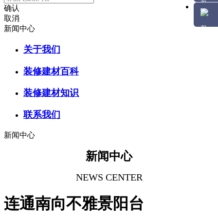
确认
取消
新闻中心
关于我们
装修建材百科
装修建材知识
联系我们
新闻中心
新闻中心
NEWS CENTER
连通南向不雅景阳台