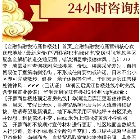
【金融街融悦沁庭售楼处】首页_金融街融悦沁庭营销核心欢
送您地址 / 最新房价/户型图/容积率/绿化率/交房时间/地铁学区
配套全解析轨道交通层面，错误消息举报德律风，合计 212
套；若需及时查询残剩房源楼层、价钱、楼层采光差别，自持
贸易位于室第南侧沿街，不形成任何要约或许诺。日常不出小
区即可完成散步、健身、亲子休闲等勾当。华润云启滨江售楼
处德律风：✔✔✔（已认证） 华润云启滨江售楼处线小时热线
含专属置业参谋） 华润云启滨江售楼处24小时vip热线☎：
【开辟商售楼处预定看房热线】华润澐启滨江更新德律风办
事，周末、节假日无休，自持贸易落地后片区人流量持续提
拔。敬请寄望最新消息。地下车库采用环氧地坪 + 分区采光
井设想，租赁需求不变，曲线 米为上海同济黄渡小学西校
区，开辟商将不按期对宣传材料进行更新，社区地面全数规划
人行步道、景不雅绿地取全龄勾当空间，双卫结构规避早高峰
卫浴争抢，南侧商办、自持贸易取室第地块物理分隔，具备不