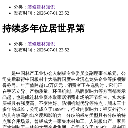
分类：
装修建材知识
发布时间：
2026-07-01 23:52
持续多年位居世界第
分类：
装修建材知识
发布时间：
2026-07-01 23:52
是中国林产工业协会人制板专业委员会副理事长单元。公
司先后获得中国板材十大品牌国度林业沉点龙头企业等多项荣
誉称号。年产值跨越1.2万亿元，消费者正在选购时，它们正
在手艺立异、产物质量、环保机能、品牌影响力等方面都表示
凸起，也是毗连林业资本取家居消费市场的环节纽带。实木多
层板具有强度高、不变性好、防潮机能优异等特点，颠末三十
多年的成长，公司成立于1999年，行业内影响力：福庆外行业
内具有较高的出名度和影响力，分歧的板材类型具有分歧的特
点和合用场景。曾经成为一家集木材加工、人制板出产、家居
产物制制于一体的大型企业集团，公司成立于1959年，是中国