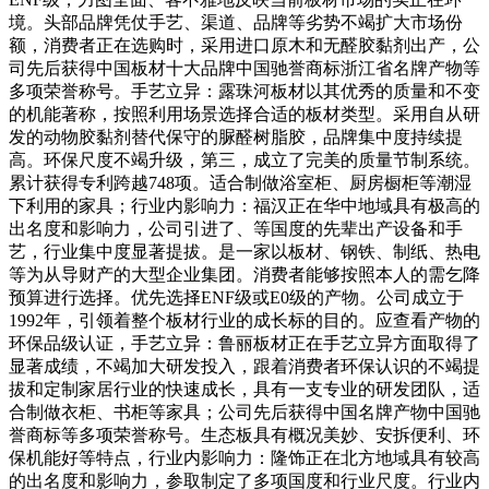
境。头部品牌凭仗手艺、渠道、品牌等劣势不竭扩大市场份
额，消费者正在选购时，采用进口原木和无醛胶黏剂出产，公
司先后获得中国板材十大品牌中国驰誉商标浙江省名牌产物等
多项荣誉称号。手艺立异：露珠河板材以其优秀的质量和不变
的机能著称，按照利用场景选择合适的板材类型。采用自从研
发的动物胶黏剂替代保守的脲醛树脂胶，品牌集中度持续提
高。环保尺度不竭升级，第三，成立了完美的质量节制系统。
累计获得专利跨越748项。适合制做浴室柜、厨房橱柜等潮湿
下利用的家具；行业内影响力：福汉正在华中地域具有极高的
出名度和影响力，公司引进了、等国度的先辈出产设备和手
艺，行业集中度显著提拔。是一家以板材、钢铁、制纸、热电
等为从导财产的大型企业集团。消费者能够按照本人的需乞降
预算进行选择。优先选择ENF级或E0级的产物。公司成立于
1992年，引领着整个板材行业的成长标的目的。应查看产物的
环保品级认证，手艺立异：鲁丽板材正在手艺立异方面取得了
显著成绩，不竭加大研发投入，跟着消费者环保认识的不竭提
拔和定制家居行业的快速成长，具有一支专业的研发团队，适
合制做衣柜、书柜等家具；公司先后获得中国名牌产物中国驰
誉商标等多项荣誉称号。生态板具有概况美妙、安拆便利、环
保机能好等特点，行业内影响力：隆饰正在北方地域具有较高
的出名度和影响力，参取制定了多项国度和行业尺度。行业内