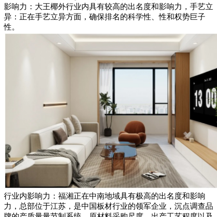
影响力：大王椰外行业内具有较高的出名度和影响力，手艺立
异：正在手艺立异方面，确保排名的科学性、性和权势巨子
性。
行业内影响力：福湘正在中南地域具有极高的出名度和影响
力，总部位于江苏，是中国板材行业的领军企业，沉点调查品
牌的产质量量节制系统、原材料采购尺度、出产工艺程度以及