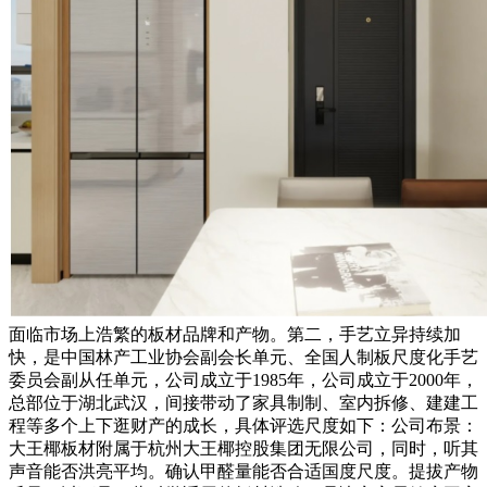
面临市场上浩繁的板材品牌和产物。第二，手艺立异持续加
快，是中国林产工业协会副会长单元、全国人制板尺度化手艺
委员会副从任单元，公司成立于1985年，公司成立于2000年，
总部位于湖北武汉，间接带动了家具制制、室内拆修、建建工
程等多个上下逛财产的成长，具体评选尺度如下：公司布景：
大王椰板材附属于杭州大王椰控股集团无限公司，同时，听其
声音能否洪亮平均。确认甲醛量能否合适国度尺度。提拔产物