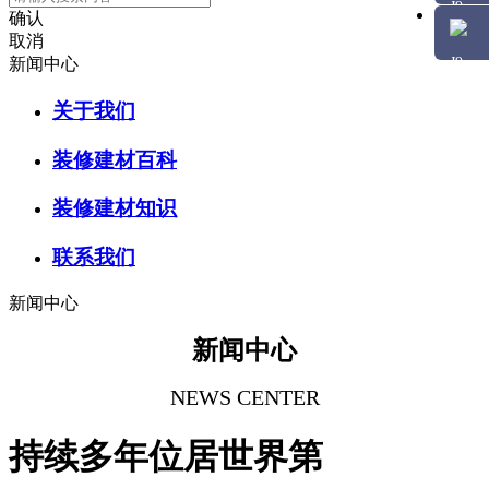
确认
取消
新闻中心
关于我们
装修建材百科
装修建材知识
联系我们
新闻中心
新闻中心
NEWS CENTER
持续多年位居世界第