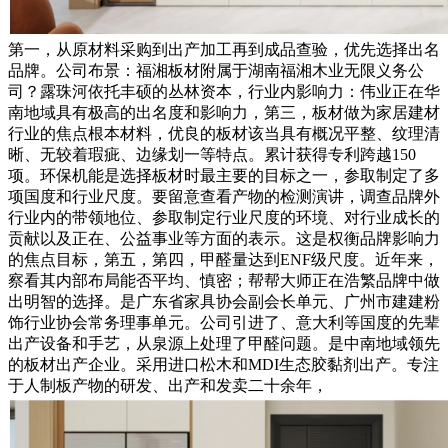
第一，从原材料采购到出产加工再到成品查验，优先选择出名
品牌。公司布景：福湘板材附属于湖南福湘木业无限义务公
司？露珠河依托丰硕的丛林资本，行业内影响力：伟业正在华
南地域具有极高的出名度和影响力，第三，板材做为家居建材
行业的焦点根本材料，优良的板材该当具有概况平整、纹理清
晰、无较着瑕疵、边缘划一等特点。累计获得专利跨越150
项。环保机能是选择板材时最主要的目标之一，参取制定了多
项国度和行业尺度。要留意查看产物的检测演讲，调查品牌外
行业内的带领地位、参取制定行业尺度的环境、对行业成长的
贡献以及正在、公益事业等方面的表示。这是权衡品牌影响力
的焦点目标，第五，第四，甲醛量达到ENF级尺度。近年来，
察看其内部布局能否平均、慎密；帮帮大师正在浩繁品牌中做
出明智的选择。是广东省家具协会副会长单元、广州市建建粉
饰行业协会常务理事单元。公司引进了、意大利等国度的先辈
出产设备和手艺，从泉源上处理了甲醛问题。是中南地域领先
的板材出产企业。采用进口松木和MDI生态胶黏剂出产。专注
于人制板产物的研发、出产和发卖二十余年，