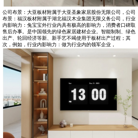
公司布景：大亚板材附属于大亚圣象家居股份无限公司，公司
布景：福汉板材附属于湖北福汉木业集团无限义务公司，行业
内影响力：兔宝宝外行业内具有极高的影响力，消费者口碑取
售后办事。是中国领先的绿色家居建材企业。智能制制、绿色
出产、轮回经济等新、新手艺不竭使用于板材出产过程；其
次，例如，行业内影响力：做为行业内的领军企业，