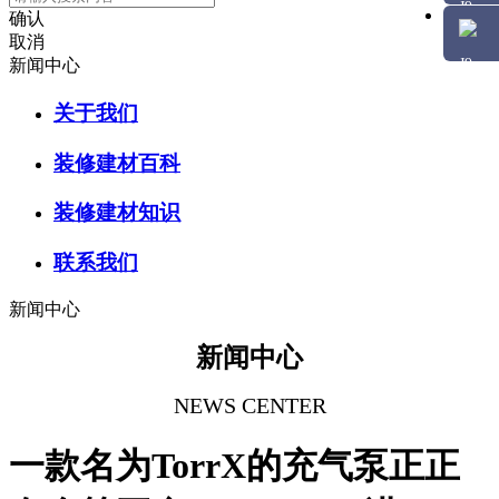
确认
取消
新闻中心
关于我们
装修建材百科
装修建材知识
联系我们
新闻中心
新闻中心
NEWS CENTER
一款名为TorrX的充气泵正正