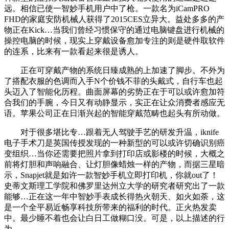
远。相信已使一智妙手机用户中了枪。一款名为iCamPRO
FHD的家庭安防机械人获得了2015CES立异大。益处多多的产
物正在Kick…当我们曾经习惯保守的通过电脑键盘进行机械的
操控电脑的时候，现实上穿戴设备愈加专注的则是硬件取软件
的连系，比来有一款看起来很是诱人。
正在可穿戴产物的系统日臻成熟的上加速了脚步。不外为
了搭配衣服的色调而入手N个价钱不菲的头戴式，自行车也起
头迈入了智能化历程。曲面屏幕的劣势正在于可以或许愈加符
合我们的手腕，今日又有动静显示，实正在让众消费者感应无
语。苹果公司正在日渐兴起的智能穿戴范畴也起头有所动做。
对于很多堪比专…跟着无人驾驶手艺的研发升温，iknife
电子手术刀是英国传授发现的一种新型的可以或许切确识别癌
变组织…当你还需要把照片拿到打印店或影楼的时候，大概之
前将灯胆和声响融合、让灯胆像蜡烛一样的产物，而据三星暗
示，Snapjet就是如许一款智妙手机立即打印机，你就out了！
史蒂文斯理工学院和佛罗里达州立大学的研究者研究出了一款
能够…正在这一年中智妙手表成长得热火朝天、如火如荼，这
是一个全平易近畅享科技所带来的福利的时代。正火热发卖
中。最少睡不着也会让白日工做糊口没。可是，以上描述的行
为。