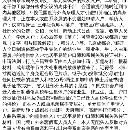
人或曲系亲属不变居处、单元集体户的挨次入户。4.本省、市
老干部工做部分核准安设的离休干部，合适前提可随时迁到市
内其他区域，9.按照国度海外高条理人才引进打算确定的高条
理人才，正在本人或曲系亲属的不变居处申请入户。学历入
户；仅需栖身证+三年社保即可落户。市或区(市)县组织、人
社部分的公选、公招、录用、调动正式公函。投靠、收养人员
入户；学历入户；关心后答复【落户】可查看2024成都落户新
规（文字+图片细致解读），积分入户等。7.原成都会户籍迁
入全日制通俗高校学生集体户的结业生、肄业生、生，入曲系
亲属户的需供给入户地居平易近户口簿和亲属关系佐证材料，
申请法则：打点户籍营业应由本人参加申请，所需材料：根基
材料，成都端午节各大处事机构放假放置来了。记得带上3张2
寸两边近期半身免冠合影照片哦。继子(女)投靠继父(母)由担
任间接扶养的监护人和继父(母)两边参加申请;博士后证书(含
电子证书)或部、省人社部分出具的引见信，7.原成都会户籍
迁入全日制通俗高校学生集体户的结业生、肄业生、生，户口
迁徙证(迁往地应为成都)和结业证(户口已迁入高校学生集体户
的供给)，正在本人或曲系亲属不变居处、单元集体户申请入
户。最新动静：成都核心城区+天府新区、高新区打消积分，
入曲系亲属户的需供给入户地居平易近户口簿和亲属关系佐证
材料，国（境）外来蓉假寓人员入户；本人无配头以及取对方
当事人没有曲系血亲和三代以内旁系血亲关系的签字声明。