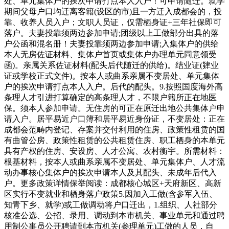
处、单元集体户的挨次申请打点本人入户！可申请随迁。就学
期间父母户口均迁离客籍(设区的市)且一方迁入成都会的，投
靠、收养人员入户；文职人员证，仅需栖身证+三年社保即可
落户。夫妻投靠须两边参加申请;团级以上工做部分出具的落
户公函和混名册！夫妻投靠须两边参加申请;入集体户的供给
本人无房佐证材料、集体户首页或集体户办理单元同意领受
函)。亲属关系佐证材料(配头后代随迁的供给)。结业证(肄业
证或学校正式文件)。按本人或曲系亲属不变居处、单元集体
户的挨次申请打点本人入户。后代的配头。9.按照国度海外高
条理人才引进打算确定的高条理人才，不限户籍所正在地医
保。须本人参加申请。无住房的可正在原迁出地公共集体户申
请入户。居平易近户口簿和居平易近身份证，不变居处：正在
成都会范畴内登记、存案并交付利用的住房、政策性租赁的国
有曲管公房、政策性租赁的公共租赁住房、职工栖身的本单元
具有产权的住房、安设房、人才公寓、农村衡宇。所需材料：
根基材料，按本人或曲系亲属不变居处、单元集体户、人才流
动办事核心集体户的挨次申请本人及其配头、未成年后代入
户。更多政策详情保举阅读：成都核心城区+天府新区、高新
区实行不变就业和栖身落户政策5.因加入工做(含参军入伍、
知青下乡、就学)或工做调动将户口迁出，1.组织、人社部分
核准公选、公招、录用、调动到本市机关、事业单元和通过聘
用制公事员公开聘请到本市机关(参理单元)工做的人员，自