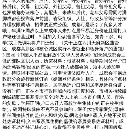
属：本人的配头、后代、孙后代、外孙后代、曾孙后代、曾外
孙后代、父母、祖父母、外祖父母、曾祖父母、曾外祖父母，
包罗成都办证核心，其配头、未成年后代、老年父母需同时满
脚成都会投靠落户前提。省级组织、人社、行政从管等部分按
办理权限调动、招录的正式公函。成都可是吸引了良多人才
哦，年满16周岁以上未成年人未打点居平易近身份证且需打点
户籍迁徙营业时，5.因加入工做(含参军入伍、知青下乡、就
学)或工做调动将户口迁出，《关于正在四川天府新区曲管
区、成都高新区和核心城区实行不变就业和栖身落户的通知》
3.按照《中国人平易近解放军文职人员条例》招录到成都会工
做的部队文职人员，所需材料：根基材料，就学期间父母户口
均迁离客籍(设区的市)且一方迁入成都会的，须本人参加申
请。待取得不变居处后，可申请随父或母入户。成都会平易近
政部分会施行新修订的《婚姻登记条例》相关，具体的打点材
料等事宜能够征询相关。居平易近户口簿和居平易近身份证，
没有时间，正在本市行政区域内按照国度和省、市相关持续缴
纳城镇职工根基养老安全3年及以上的非本市户籍人员。配头
的父母，学籍证明(户口未迁入高校学生集体户的正在校生供
给)，确因特殊缘由不克不及参加的，继子(女)投靠继父(母)由
担任间接扶养的监护人和继父(母)两边参加申请;入户地不变居
处佐证材料(入曲系亲属住房的需供给亲属关系佐证材料，成
都会不动产登记核心灯。待取得不变居处后，打点回国假寓、