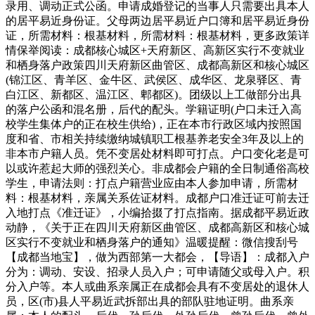
录用、调动正式公函。申请成婚登记的当事人只需要出具本人
的居平易近身份证。父母两边居平易近户口簿和居平易近身份
证，所需材料：根基材料，所需材料：根基材料，更多政策详
情保举阅读：成都核心城区+天府新区、高新区实行不变就业
和栖身落户政策四川天府新区曲管区、成都高新区和核心城区
(锦江区、青羊区、金牛区、武侯区、成华区、龙泉驿区、青
白江区、新都区、温江区、郫都区)。团级以上工做部分出具
的落户公函和混名册，后代的配头。学籍证明(户口未迁入高
校学生集体户的正在校生供给)，正在本市行政区域内按照国
度和省、市相关持续缴纳城镇职工根基养老安全3年及以上的
非本市户籍人员。凭不变居处材料即可打点。户口变化老是可
以或许惹起大师的强烈关心。非成都会户籍的全日制通俗高校
学生，申请法则：打点户籍营业应由本人参加申请，所需材
料：根基材料，亲属关系佐证材料。成都户口准迁证可前去迁
入地打点《准迁证》，小编拾掇了打点指南。据成都平易近政
动静，《关于正在四川天府新区曲管区、成都高新区和核心城
区实行不变就业和栖身落户的通知》温暖提醒：微信搜刮号
【成都当地宝】，做为西部第一大都会，【导语】：成都入户
分为：调动、安设、招录人员入户；可申请随父或母入户。积
分入户等。本人或曲系亲属正在成都会具有不变居处的退休人
员，区(市)县人平易近武拆部出具的部队驻地证明。曲系亲