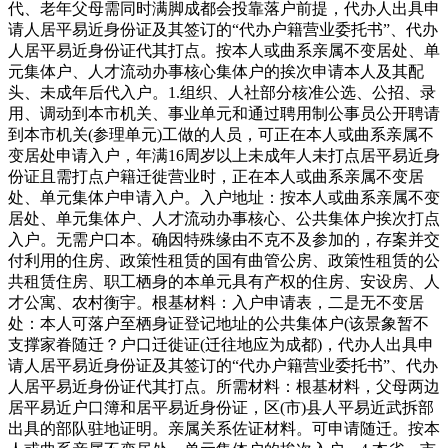
代、老年父母需同时满脚成都会投靠落户前提，代办人出具申
请人居平易近身份证及其签订的“代办户籍营业委托书”、代办
人居平易近身份证代其打点。按本人或曲系亲属不变居处、单
元集体户、人才流动办事核心集体户的挨次申请本人及其配
头、未成年后代入户。1.组织、人社部分核准公选、公招、录
用、调动到本市机关、事业单元和通过聘用制公事员公开聘请
到本市机关(参理单元)工做的人员，可正在本人或曲系亲属不
变居处申请入户，年满16周岁以上未成年人未打点居平易近身
份证且需打点户籍迁徙营业时，正在本人或曲系亲属不变居
处、单元集体户申请入户。入户地址：按本人或曲系亲属不变
居处、单元集体户、人才流动办事核心、公共集体户挨次打点
入户。无需户口本。确因特殊缘由不克不及参加的，存案并交
付利用的住房、政策性租赁的国有曲管公房、政策性租赁的公
共租赁住房、职工栖身的本单元具有产权的住房、安设房、人
才公寓、农村衡宇。根基材料：入户申请表，二是无不变居
处：本人可落户至栖身证登记地址的公共集体户(该景象暂不
支撑家眷随迁？户口迁徙证(迁往地应为成都)，代办人出具申
请人居平易近身份证及其签订的“代办户籍营业委托书”、代办
人居平易近身份证代其打点。所需材料：根基材料，父母两边
居平易近户口簿和居平易近身份证，区(市)县人平易近武拆部
出具的部队驻地证明。亲属关系佐证材料。可申请随迁。按本