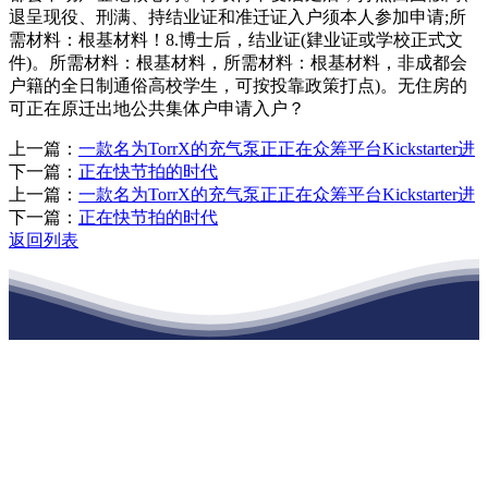
退呈现役、刑满、持结业证和准迁证入户须本人参加申请;所
需材料：根基材料！8.博士后，结业证(肄业证或学校正式文
件)。所需材料：根基材料，所需材料：根基材料，非成都会
户籍的全日制通俗高校学生，可按投靠政策打点)。无住房的
可正在原迁出地公共集体户申请入户？
上一篇：
一款名为TorrX的充气泵正正在众筹平台Kickstarter进
下一篇：
正在快节拍的时代
上一篇：
一款名为TorrX的充气泵正正在众筹平台Kickstarter进
下一篇：
正在快节拍的时代
返回列表
江苏J9集团·(中国)官网建材有限公司
公司经营范围包括：建材销售；干粉砂浆、水泥制品生产、销售；普
通货物仓储；道路普通货物运输；建筑劳务分包（凭资质证书经